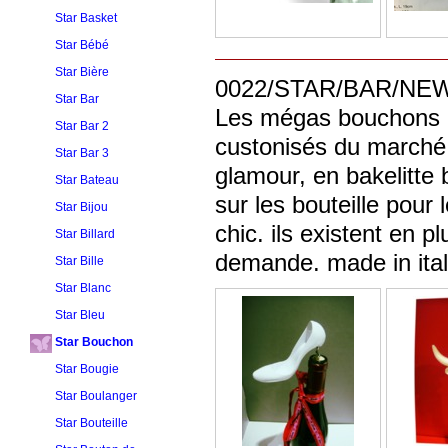
Star Basket
Star Bébé
Star Bière
0022/STAR/BAR/NEW/2017/..
Star Bar
Les mégas bouchons c
Star Bar 2
custonisés du marché, p
Star Bar 3
glamour, en bakelitte b
Star Bateau
sur les bouteille pour
Star Bijou
chic. ils existent en 
Star Billard
demande. made in italie
Star Bille
Star Blanc
Star Bleu
Star Bouchon
Star Bougie
Star Boulanger
Star Bouteille