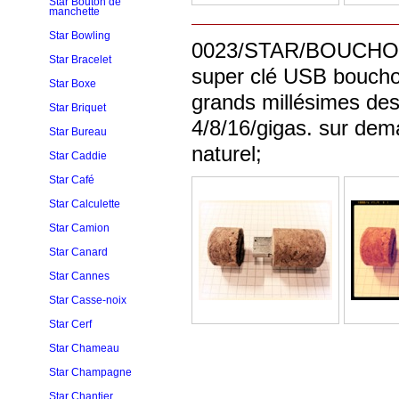
Star Bouton de
manchette
Star Bowling
0023/STAR/BOUCHON/NEW/2
Star Bracelet
super clé USB bouchon
Star Boxe
grands millésimes des 
Star Briquet
4/8/16/gigas. sur dem
Star Bureau
naturel;
Star Caddie
Star Café
Star Calculette
Star Camion
Star Canard
Star Cannes
Star Casse-noix
Star Cerf
Star Chameau
Star Champagne
Star Chantier