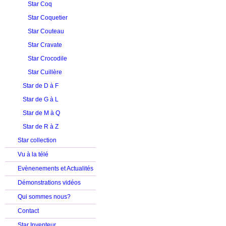
Star Coq
Star Coquetier
Star Couteau
Star Cravate
Star Crocodile
Star Cuillère
Star de D à F
Star de G à L
Star de M à Q
Star de R à Z
Star collection
Vu à la télé
Evènenements et Actualités
Démonstrations vidéos
Qui sommes nous?
Contact
Star Inventeur