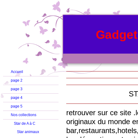
Gadget
Accueil
page 2
page 3
STAR BO
page 4
page 5
retrouver sur ce site 
Nos collections
originaux du monde en
Star de A à C
bar,restaurants,hotels
Star animaux