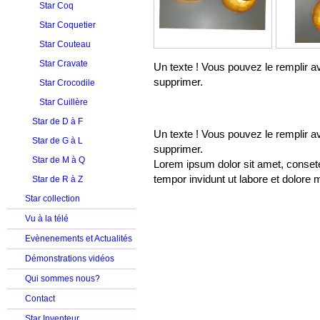
Star Coq
Star Coquetier
Star Couteau
Star Cravate
Un texte ! Vous pouvez le remplir av
supprimer.
Star Crocodile
Star Cuillère
Star de D à F
Un texte ! Vous pouvez le remplir av
Star de G à L
supprimer.
Star de M à Q
Lorem ipsum dolor sit amet, conset
tempor invidunt ut labore et dolore
Star de R à Z
Star collection
Vu à la télé
Evènenements et Actualités
Démonstrations vidéos
Qui sommes nous?
Contact
Star Inventeur