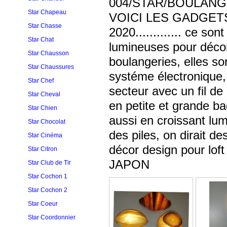
004/STAR/BOULANGER/NEW
Star Chapeau
VOICI LES GADGE
Star Chasse
2020............. ce so
Star Chat
lumineuses pour décor
Star Chausson
boulangeries, elles so
Star Chaussures
systéme électronique, 
Star Chef
secteur avec un fil de
Star Cheval
en petite et grande ba
Star Chien
aussi en croissant lu
Star Chocolat
des piles, on dirait de
Star Cinéma
décor design pour lof
Star Citron
JAPON
Star Club de Tir
Star Cochon 1
Star Cochon 2
Star Coeur
Star Coordonnier