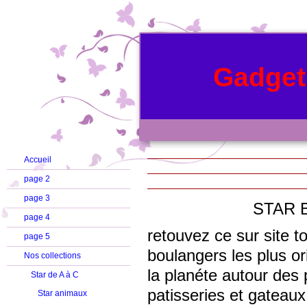
Gadget
Accueil
page 2
page 3
STAR BOULAN
page 4
retouvez ce sur site t
page 5
boulangers les plus or
Nos collections
la planéte autour des 
Star de A à C
patisseries et gate
Star animaux