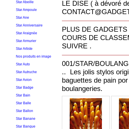
LE DISE ( à dévoré de
Star Abeille
Star Ampoule
CONTACT@GADGET
Star Ane
Star Anniversaire
PLUS DE GADGETS
Star Araignée
COURS DE CLASSEM
Star Armurier
SUIVRE .
Star Artiste
Nos produits en image
001/STAR/BOULANGERS/N
Star Auto
.. Les jolis stylos or
Star Autruche
baguettes de pain por
Star Avion
boulangeries.
Star Badge
Star Bain
Star Balle
Star Ballon
Star Banane
Star Banque