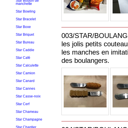
Star Bouton de
manchette
Star Bowling
Star Bracelet
Star Boxe
003/STAR/BOULANGERS/N
Star Briquet
les jolis petits coute
Star Bureau
Star Caddie
les manches en imitati
Star Café
des boulangers.
Star Calculette
Star Camion
Star Canard
Star Cannes
Star Casse-noix
Star Cerf
Star Chameau
Star Champagne
Star Chantier