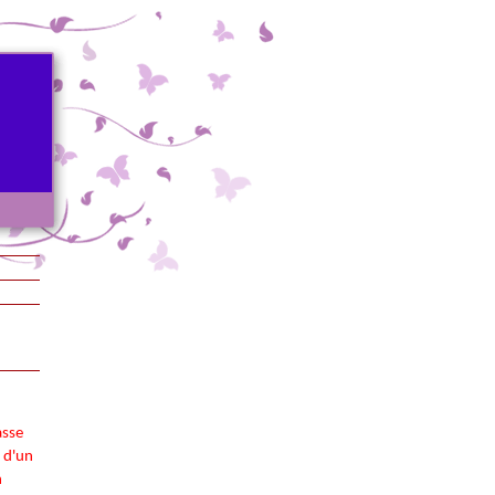
asse
i d'un
n