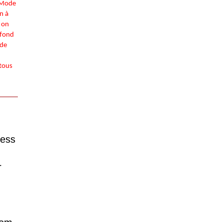
. Mode
n à
t on
 fond
 de
 tous
ness
r