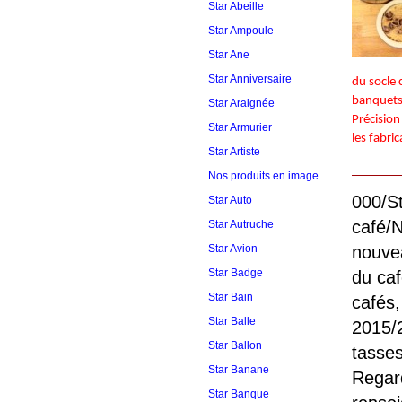
Star Abeille
Star Ampoule
Star Ane
Star Anniversaire
du socle 
banquets
Star Araignée
Précision
Star Armurier
les fabric
Star Artiste
Nos produits en image
000/S
Star Auto
café/NEW
Star Autruche
Star Avion
nouve
Star Badge
du caf
Star Bain
cafés,
Star Balle
2015/2
Star Ballon
tasses
Star Banane
Regard
Star Banque