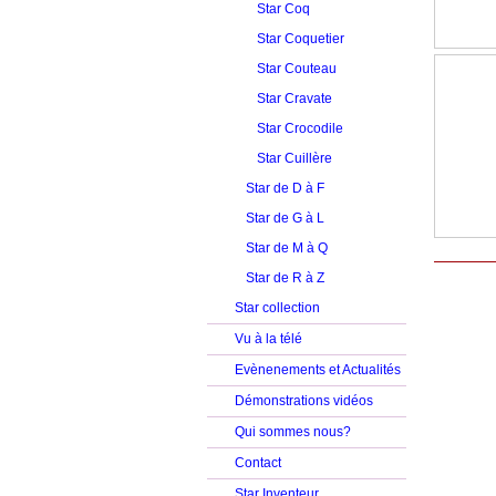
Star Coq
Star Coquetier
Star Couteau
Star Cravate
Star Crocodile
Star Cuillère
Star de D à F
Star de G à L
Star de M à Q
Star de R à Z
Star collection
Vu à la télé
Evènenements et Actualités
Démonstrations vidéos
Qui sommes nous?
Contact
Star Inventeur