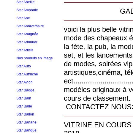
Star Abeille
GADGET C
Star Ampoule
Star Ane
Star Anniversaire
voici la plus belle vit
Star Araignée
mode des chapeaux év
Star Armurier
la féte, la pub, la mod
Star Artiste
set, et les lancements
Nos produits en image
de modes, soirées vip
Star Auto
artistiques,cinéma, tél
Star Autruche
ect.......................
Star Avion
modèles originaux à v
Star Badge
cours de classement
Star Bain
CONTACTEZ NOUS: c
Star Balle
Star Ballon
Star Banane
VITRINE EN COUR
Star Banque