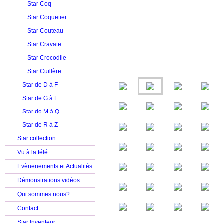
Star Coq
Star Coquetier
Star Couteau
Star Cravate
Star Crocodile
Star Cuillère
Star de D à F
Star de G à L
Star de M à Q
Star de R à Z
Star collection
Vu à la télé
Evènenements et Actualités
Démonstrations vidéos
Qui sommes nous?
Contact
Star Inventeur