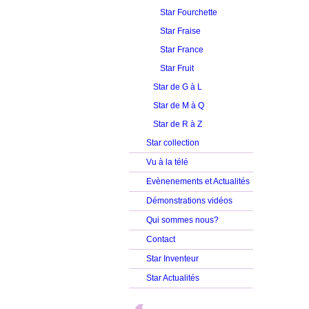
Star Fourchette
Star Fraise
Star France
Star Fruit
Star de G à L
Star de M à Q
Star de R à Z
Star collection
Vu à la télé
Evènenements et Actualités
Démonstrations vidéos
Qui sommes nous?
Contact
Star Inventeur
Star Actualités