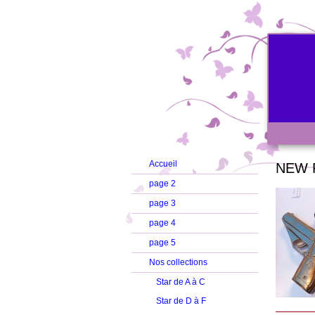
Accueil
NEW 
page 2
page 3
page 4
page 5
Nos collections
Star de A à C
Star de D à F