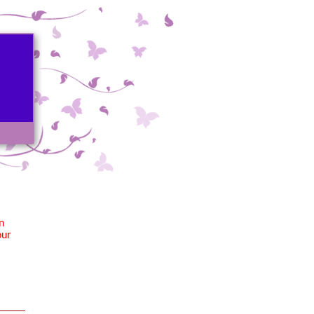
n
our