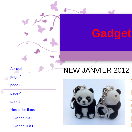
Gadget
NEW JANVIER 2012
Accueil
page 2
page 3
page 4
page 5
Nos collections
Star de A à C
Star de D à F