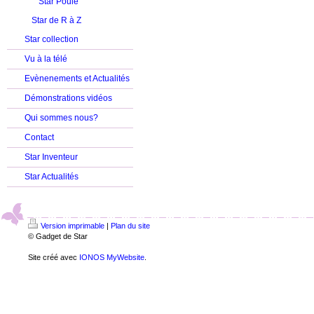
Star Poule
Star de R à Z
Star collection
Vu à la télé
Evènenements et Actualités
Démonstrations vidéos
Qui sommes nous?
Contact
Star Inventeur
Star Actualités
Version imprimable
|
Plan du site
© Gadget de Star
Site créé avec
IONOS MyWebsite
.